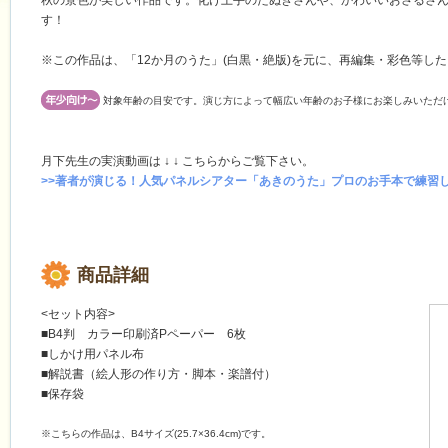
秋の景色が美しい作品です。化け上手のたぬきさんや、かわいいおさるさ
す！
※この作品は、「12か月のうた」(白黒・絶版)を元に、再編集・彩色等し
対象年齢の目安です。演じ方によって幅広い年齢のお子様にお楽しみいただ
月下先生の実演動画は ↓ ↓ こちらからご覧下さい。
>>著者が演じる！人気パネルシアター「あきのうた」プロのお手本で練習し
商品詳細
<セット内容>
■B4判 カラー印刷済Pペーパー 6枚
■しかけ用パネル布
■解説書（絵人形の作り方・脚本・楽譜付）
■保存袋
※こちらの作品は、B4サイズ(25.7×36.4cm)です。