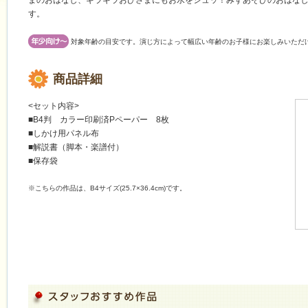
まのおはなし、ギラギラおひさまにもお水をシュッ！みずあそびのおはな
す。
対象年齢の目安です。演じ方によって幅広い年齢のお子様にお楽しみいただ
商品詳細
<セット内容>
■B4判 カラー印刷済Pペーパー 8枚
■しかけ用パネル布
■解説書（脚本・楽譜付）
■保存袋
※こちらの作品は、B4サイズ(25.7×36.4cm)です。