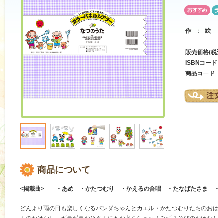
作
：
絵
販売価格(税
ISBNコード
商品コード
商品について
<掲載曲> ・あめ ・かたつむり ・かえるの合唱 ・たなばたさま 
どんより雨の日も楽しくなるパンダちゃんとカエル・かたつむりたちのお