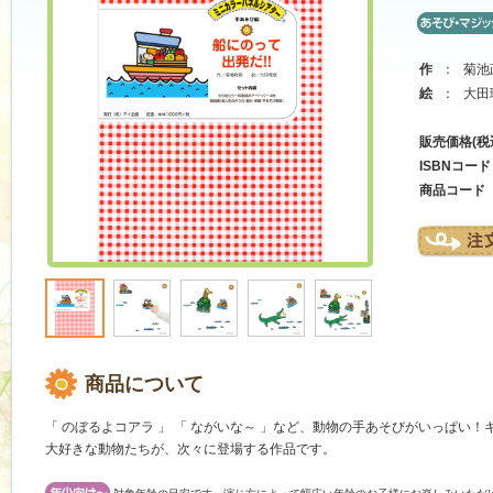
作
：
菊池
絵
：
大田
販売価格(税
ISBNコード
商品コード
商品について
「 のぼるよコアラ 」 「 ながいな～ 」など、動物の手あそびがいっぱい
大好きな動物たちが、次々に登場する作品です。