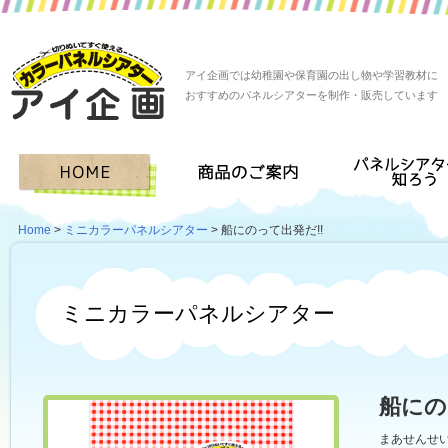
アイ企画では幼稚園や保育園の出し物や学習教材に
おすすめのパネルシアターを制作・販売しています
Home
>
ミニカラーパネルシアター
> 船にのって出発だ!!
ミニカラーパネルシアター
船にの
まあせんせ