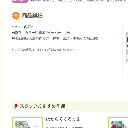
対象年齢の目安です。演じ方によって幅広い年齢のお子様にお楽しみいただ
商品詳細
<セット内容>
■B5判 カラー印刷済Pペーパー 4枚
■解説書(絵人形の作り方・脚本・楽譜・手あそび解説付)
※こちらの作品は、B5サイズ(18.2×25.7cm)です。
はたらくくるま２