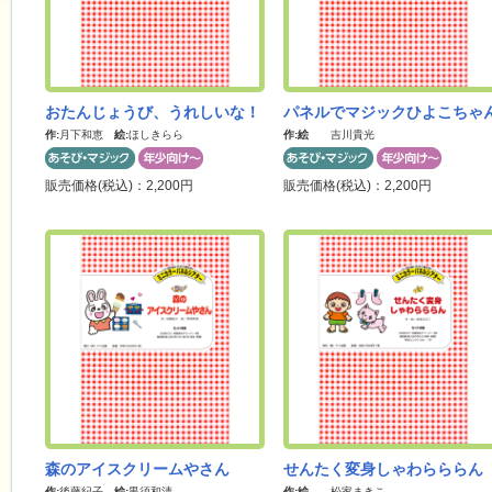
おたんじょうび、うれしいな！
パネルでマジックひよこちゃ
作:
月下和恵
絵:
ほしきらら
作:
絵
吉川貴光
販売価格(税込)：2,200円
販売価格(税込)：2,200円
森のアイスクリームやさん
せんたく変身しゃわらららん
作:
後藤紀子
絵:
黒須和清
作:
絵
松家まきこ