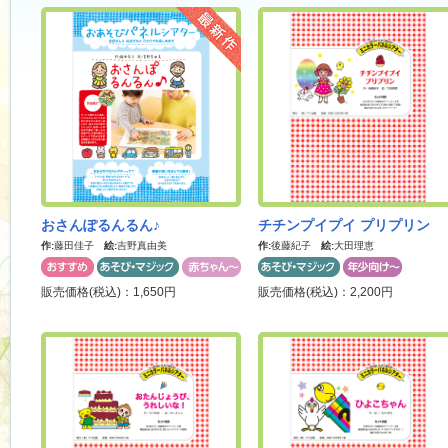
最新作
おさんぽるんるん♪
チチンプイプイ プリプリン
作:
藤田佳子
絵:
吉野真由美
作:
後藤紀子
絵:
大田理恵
販売価格(税込)：1,650円
販売価格(税込)：2,200円