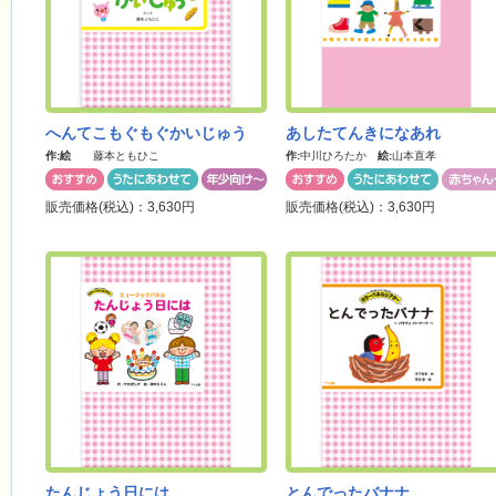
へんてこもぐもぐかいじゅう
あしたてんきになあれ
作:
絵
藤本ともひこ
作:
中川ひろたか
絵:
山本直孝
販売価格(税込)：3,630円
販売価格(税込)：3,630円
たんじょう日には
とんでったバナナ