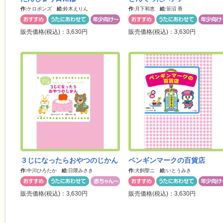
作:
ケロポンズ
絵:
鈴木えりん
作:
月下和恵
絵:
笹沼 香
販売価格(税込)：3,630円
販売価格(税込)：3,630円
３じになったらおやつのじかん
ペンギンマークの百貨店
作:
中川ひろたか
絵:
日隈みさき
作:
犬飼聖ニ
絵:
いとうみき
販売価格(税込)：3,630円
販売価格(税込)：3,630円