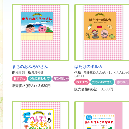
まちのおふろやさん
はたけのポルカ
作:
福田 翔
絵:
亀澤裕也
作:
絵
酒井基宏
(えんがいほいくえんにゃ
ゅにょ)
販売価格(税込)：3,630円
販売価格(税込)：3,630円