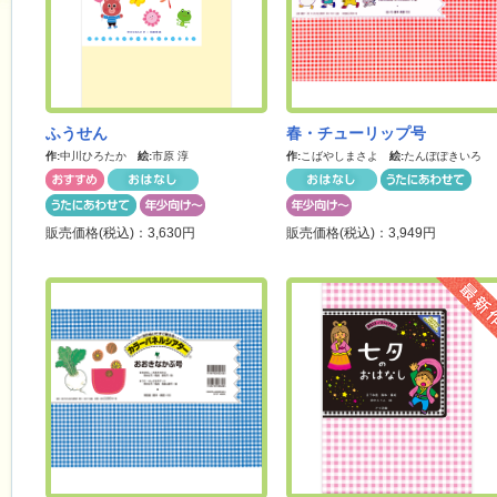
ふうせん
春・チューリップ号
作:
中川ひろたか
絵:
市原 淳
作:
こばやしまさよ
絵:
たんぽぽきいろ
販売価格(税込)：3,630円
販売価格(税込)：3,949円