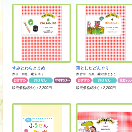
すみとわらとまめ
落としたどんぐり
作:
月下和恵
絵:
安 和子
作:
古宇田亮順
絵:
松家まきこ
販売価格(税込)：2,200円
販売価格(税込)：2,200円