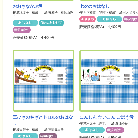
おおきなかぶ号
七夕のおはなし
作:
荒木文子〔構成〕
絵:
安和子・和歌山静
作:
月下和恵 (脚本・構成)
絵:
鈴木えり
子
販売価格(税込)：4,400円
販売価格(税込)：4,400円
三びきのやぎとトロルのおはな
にんじん だいこん ごぼう号
し
作:
荒木文子〔脚本〕
絵:
夏目尚吾
作:
藤田佳子〔構成〕
絵:
吉野真由美
販売価格(税込)：4,950円