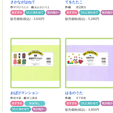
さかながはねて
てをたたこ
作:
中川ひろたか
絵:
あおきひろえ
作:
絵
渡辺繁治
販売価格(税込)：3,630円
販売価格(税込)：5,280円
おばけマンション
はるのうた
作:
鈴木翼
絵:
村上康成
作:
絵
月下和恵
販売価格(税込)：4,950円