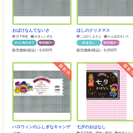
おばけなんてないさ
ほしのクリスマス
作:
月下和恵
絵:
せきしいずみ
作:
こばやしまさよ
絵:
たんぽぽきいろ
販売価格(税込)：6,930円
販売価格(税込)：6,050円
最新作
ハロウィンのふしぎなキャンデ
七夕のおはなし
ィー
作:
月下和恵 (脚本・構成)
絵:
鈴木えり