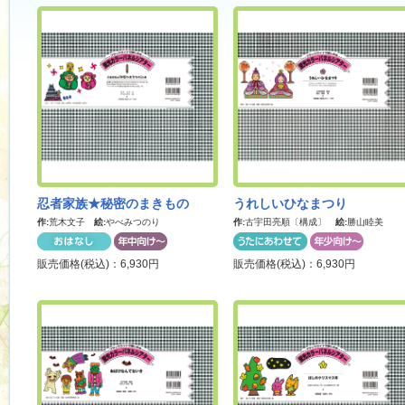
忍者家族★秘密のまきもの
うれしいひなまつり
作:
荒木文子
絵:
やべみつのり
作:
古宇田亮順〔構成〕
絵:
勝山睦美
販売価格(税込)：6,930円
販売価格(税込)：6,930円