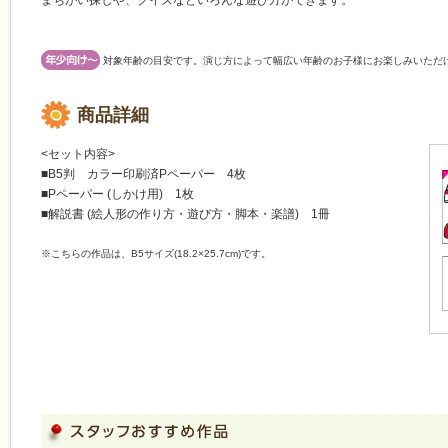
まちがい探しや、クイズなどいろんな遊び方ができます。
対象年齢の目安です。演じ方によって幅広い年齢のお子様にお楽しみいただ
商品詳細
<セット内容>
■B5判 カラー印刷済Pペーパー 4枚
■Pペーパー (しかけ用) 1枚
■解説書 (絵人形の作り方・遊び方・脚本・楽譜) 1冊
※こちらの作品は、B5サイズ(18.2×25.7cm)です。