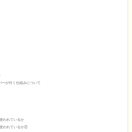
②
パーが付く仕組みについて
使われているか
使われているか②