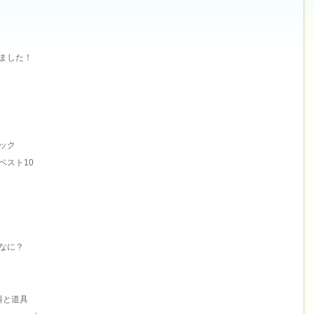
ました！
ック
ベスト10
なに？
料と道具