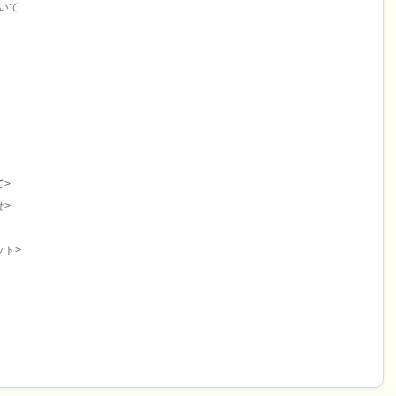
いて
て>
せ>
ット>